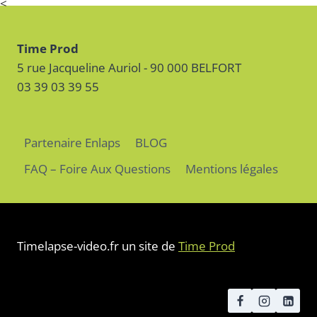
<
Time Prod
5 rue Jacqueline Auriol - 90 000 BELFORT
03 39 03 39 55
Partenaire Enlaps
BLOG
FAQ – Foire Aux Questions
Mentions légales
Timelapse-video.fr un site de
Time Prod